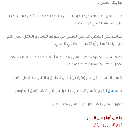
يواجها المبني .
يقوم العزل بحماية حديد الخرسانه من تعرضه لصداء و التأكل مما يحاغظ
على سلامة المبني من الأنهيار .
يحافظ على الشكل الداخلي للمبني من تعرضه لتشوه و التاكل الذي ينتج
عن مياه الأمطار أو التسرب الداخلي للمبني .
يمنع تسرب الحراره بداخل المبني مما يمنع أرتفاع فاتورة الكهرباء نتيجه
لجعل درجة الحراره الداخليه معتدله .
يتميز بالحفاظ على عمر إفتراضى أطول للمنازل و البنايات بشكل عام .
يمنع
عزل
الفوم أنتشار البكتيريا و الجراثيم التي تنشأ بفعل الرطوبه .
يكون المبني أكثر أمان عن المبني بغير العزل .
ما هي أنواع عزل الفوم :
فوم البولى يوريثان :