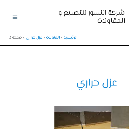
ي
ركة النسور للتصنيع و
حتوى
لمقاولات
الرئيسية
المقالات
عزل حراري
صفحة 2
عزل حراري
ة
ي