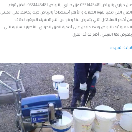
عزل حراري بالرياض 0551445481 عزل حراري بالرياض 0551445481 افضل أنواع
ل التي تتميز بقوة الصلابه و الأكثر أستخداماً بالرياض حيث يحافظ على المبني
خطر المشاكل التي يتعرض لها و هو من أهم الاشياء الموفره لطاقه
ربائيه بالرياض وهذا مايدل على أهمية العزل الحراري . الأضرار السلبيه التي
ض لها المبني . أهم فوائد العزل
ة المزيد »
ة
ي
اض
055144