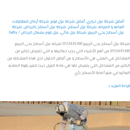
أفضل شركة عزل حراري
,
أفضل شركة عزل فوم
,
شركة أركان للمقاولات
العامه و الصيانه
,
شركة عزل أسطح
,
شركة عزل أسطح بالرياض
,
شركة
عزل أسطح بحي الربيع
,
شركة عزل مائي
,
عزل فوم بشمال الرياض
/
fathy
شركة عزل أسطح بحى الربيع 0551445481 شركه عزل أسطح بحى الربيع
0551445481 من أهم الأشياء التي يجب حماتيها و التي تتعرض لكثير من
شاكل في المبني هي الأسطح و من أفضل الحلول لحل هذه المشكله من
ير من المشاكل التي يتعرض لها هي مادة العزل حيث تتميز بقوة الصلابه
ليه في منع أصابة الأسطح بأي
ة المزيد »
ص
ة