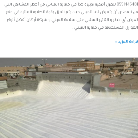
0551445481 للعزل أهميه كبيره جداً في حماية المباني من أخطر المشاكل التي
لممكن أن يتعرض لها المبني حيث يتم العزل بقوة الصلابه العاليه في منع
 أي خطر و التاثير السلبي على سلامة المبني و شركة أركان أفضل أنواع
ازل المستخدمه في حماية المبني .
ة المزيد »
ل
ي
مام
055144