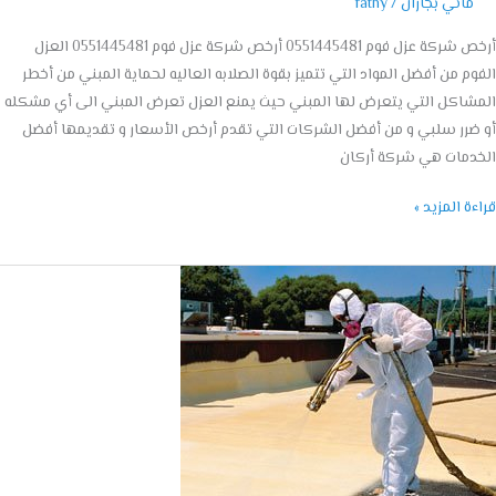
مائي بجازان
/
fathy
أرخص شركة عزل فوم 0551445481 أرخص شركة عزل فوم 0551445481 العزل
م من أفضل المواد التي تتميز بقوة الصلابه العاليه لحماية المبني من أخطر
اكل التي يتعرض لها المبني حيث يمنع العزل تعرض المبني الى أي مشكله
رر سلبي و من أفضل الشركات التي تقدم أرخص الأسعار و تقديمها أفضل
دمات هي شركة أركان
ة المزيد »
ه
ى
مام
055144