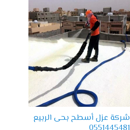
ح
ع
055144
كة عزل أسطح بحى الربيع
05514454