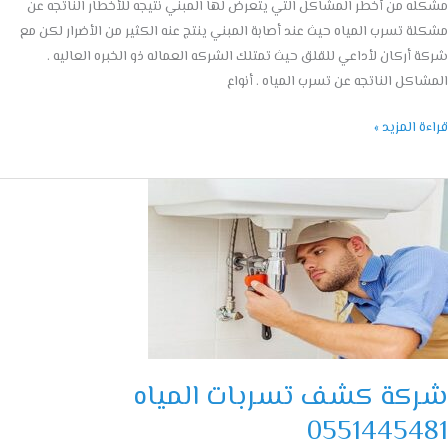
ه من أخطر المشاكل التي يتعرض لها المبني نتيجه للأخطار الناتجه عن
ة تسرب المياه حيث عند أصابة المبني ينتج عنه الكثير من الأضرار لكن مع
 أركان لأداعي للقلق حيث تمتلك الشركه العماله ذو الخبره العاليه .
اكل الناتجه عن تسرب المياه . أنواع
ة المزيد »
ة
ف
بات
اه
055144
كة كشف تسربات المياه
05514454