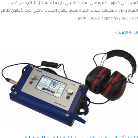
 في خطوره كبيره على سلامة المبني نتيجه للمشاكل الناتجه عن تسرب
اه و تزداد مشكلة تسرب المياه عندما يكون التسرب داخلي حيث لأيكون ظاهر
 يكون ذو خطوره كبيره . الأضرار
ة المزيد »
شف
ب
اه
مام
055144