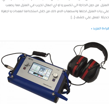
زل من دون الحاجة الي تكسير و او اي اعمال تخريب في المنزل مما يصعب
ربات المنزل لحلها واسصعاب الامر ذلك من خلال استخدامنا لمعدات و اجهزة
ثة تعمل علي كشف […]
ة المزيد »
ف
بات
اه
05514454