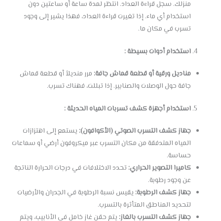
منزلك. سجل قراءة العداد. انتظر لمدة ساعة أو ساعتين دون
استخدام أي ماء. إذا تغيرت قراءة العداد، فهذا يشير إلى وجود
تسرب في مكان ما.
استخدام أدوات بسيطة :
مناديل ورقية أو قطعة قماش جافة:
مرر منديلاً أو قطعة قماش
جافة حول الوصلات والصنابير. إذا تبللت، فهناك تسرب.
استخدام أجهزة كشف تسربات المياه الحديثة :
جهاز كشف التسرب الصوتي (الأكوافون):
يستمع إلى اهتزازات
المياه المتدفقة من مكان التسرب عبر ميكروفون أرضي أو سماعات
حساسة.
كاميرا التصوير الحراري:
تحدد الاختلافات في درجات الحرارة الناتجة
عن وجود رطوبة.
جهاز كشف الرطوبة:
يقيس نسبة الرطوبة في الجدران والأرضيات
لتحديد المناطق المتأثرة بالتسرب.
جهاز كشف التسرب بالغاز:
يتم حقن غاز خامل في الأنابيب، ويتم