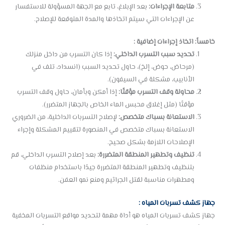
متابعة الإجراءات:
بعد الإبلاغ، تابع مع الجهة المسؤولة للاستفسار
عن الإجراءات التي سيتم اتخاذها والمدة المتوقعة للإصلاح.
خامساً: اتخاذ إجراءات إضافية :
تحديد سبب التسرب الداخلي:
إذا كان التسرب من داخل منزلك
(مرحاض، حوض، إلخ)، حاول تحديد السبب (انسداد، تلف في
الأنابيب، مشكلة في السيفون).
محاولة وقف التسرب مؤقتًا:
إذا أمكن وبأمان، حاول وقف التسرب
مؤقتًا (مثل إغلاق محبس الماء الخاص بالجهاز المتضرر).
الاستعانة بسباك متخصص:
لإصلاح التسربات الداخلية، من الضروري
الاستعانة بسباك متخصص في المنصورة لتقييم المشكلة وإجراء
الإصلاحات اللازمة بشكل صحيح.
تنظيف وتطهير المنطقة المتضررة:
بعد إصلاح التسرب الداخلي، قم
بتنظيف وتطهير المنطقة المتضررة جيدًا باستخدام منظفات
ومطهرات مناسبة لقتل الجراثيم ومنع نمو العفن.
جهاز كشف تسربات المياه :
جهاز كشف تسربات المياه هو أداة مهمة لتحديد مواقع التسربات المخفية