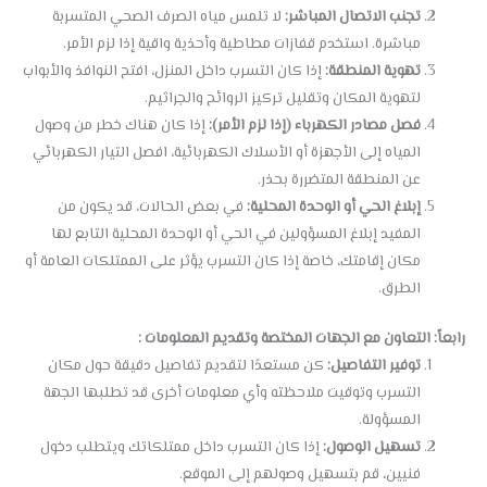
تجنب الاتصال المباشر:
لا تلمس مياه الصرف الصحي المتسربة
مباشرة. استخدم قفازات مطاطية وأحذية واقية إذا لزم الأمر.
تهوية المنطقة:
إذا كان التسرب داخل المنزل، افتح النوافذ والأبواب
لتهوية المكان وتقليل تركيز الروائح والجراثيم.
فصل مصادر الكهرباء (إذا لزم الأمر):
إذا كان هناك خطر من وصول
المياه إلى الأجهزة أو الأسلاك الكهربائية، افصل التيار الكهربائي
عن المنطقة المتضررة بحذر.
إبلاغ الحي أو الوحدة المحلية:
في بعض الحالات، قد يكون من
المفيد إبلاغ المسؤولين في الحي أو الوحدة المحلية التابع لها
مكان إقامتك، خاصة إذا كان التسرب يؤثر على الممتلكات العامة أو
الطرق.
رابعاً: التعاون مع الجهات المختصة وتقديم المعلومات :
توفير التفاصيل:
كن مستعدًا لتقديم تفاصيل دقيقة حول مكان
التسرب وتوقيت ملاحظته وأي معلومات أخرى قد تطلبها الجهة
المسؤولة.
تسهيل الوصول:
إذا كان التسرب داخل ممتلكاتك ويتطلب دخول
فنيين، قم بتسهيل وصولهم إلى الموقع.