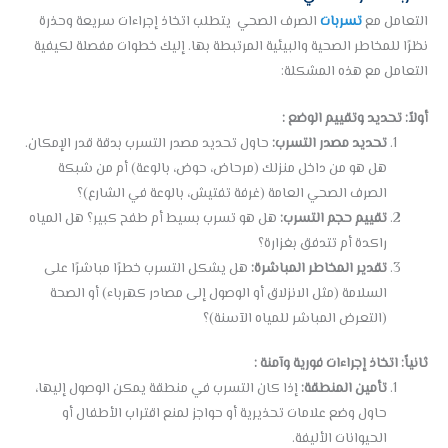
التعامل مع
تسربات
الصرف الصحي يتطلب اتخاذ إجراءات سريعة وحذرة
نظرًا للمخاطر الصحية والبيئية المرتبطة بها. إليك خطوات مفصلة لكيفية
التعامل مع هذه المشكلة:
أولاً: تحديد وتقييم الوضع :
تحديد مصدر التسرب:
حاول تحديد مصدر التسرب بدقة قدر الإمكان.
هل هو من داخل منزلك (مرحاض، حوض، بالوعة) أم من شبكة
الصرف الصحي العامة (غرفة تفتيش، بالوعة في الشارع)؟
تقييم حجم التسرب:
هل هو تسرب بسيط أم طفح كبير؟ هل المياه
راكدة أم تتدفق بغزارة؟
تقدير المخاطر المباشرة:
هل يشكل التسرب خطرًا مباشرًا على
السلامة (مثل الانزلاق أو الوصول إلى مصادر كهرباء) أو الصحة
(التعرض المباشر للمياه الآسنة)؟
ثانياً: اتخاذ إجراءات فورية وآمنة :
تأمين المنطقة:
إذا كان التسرب في منطقة يمكن الوصول إليها،
حاول وضع علامات تحذيرية أو حواجز لمنع اقتراب الأطفال أو
الحيوانات الأليفة.