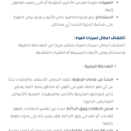
المميزات:
مفيدة لفحص الأنابيب الطويلة أو التي يصعب الوصول
إليها.
الاستخدام:
يتم توجيه الكاميرا داخل الأنبوب، ويتم عرض الصورة
على شاشة خارجية لتحديد أي مشاكل.
اكتشاف اعطال تسربات المياه :
اكتشاف أعطال تسربات المياه يتطلب مزيجًا من الملاحظة الدقيقة
واستخدام بعض الأدوات البسيطة أو التقنيات المتقدمة.
الملاحظة البصرية :
البحث عن علامات الرطوبة:
تفقد الجدران، الأسقف، والأرضيات بحثًا
عن أي بقع داكنة، تغير في اللون، أو مناطق رطبة. انتبه بشكل
خاص للمناطق المحيطة بالأنابيب والتجهيزات الصحية (الأحواض،
المراحيض، البانيو).
فحص الدهانات وورق الحائط:
ابحث عن تقشير الدهانات، ظهور
فقاعات، أو تلف في ورق الحائط، فقد يشير ذلك إلى وجود رطوبة
خلفها.
ملاحظة نمو العفن والفطريات:
ظهور بقع سوداء أو خضراء صغيرة