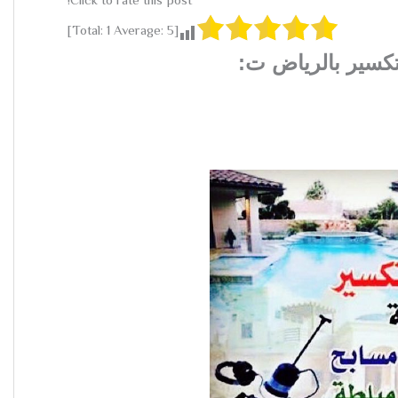
Click to rate this post!
]
1
Average:
5
[Total:
كسير بالرياض ت: