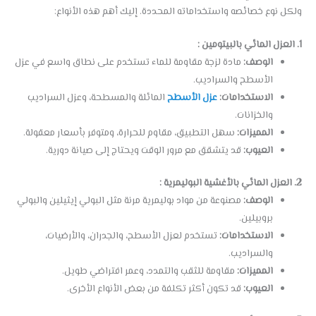
ولكل نوع خصائصه واستخداماته المحددة. إليك أهم هذه الأنواع:
1. العزل المائي بالبيتومين :
الوصف:
مادة لزجة مقاومة للماء تستخدم على نطاق واسع في عزل
الأسطح والسراديب.
الاستخدامات:
عزل الأسطح
المائلة والمسطحة، وعزل السراديب
والخزانات.
المميزات:
سهل التطبيق، مقاوم للحرارة، ومتوفر بأسعار معقولة.
العيوب:
قد يتشقق مع مرور الوقت ويحتاج إلى صيانة دورية.
2. العزل المائي بالأغشية البوليمرية :
الوصف:
مصنوعة من مواد بوليمرية مرنة مثل البولي إيثيلين والبولي
بروبيلين.
الاستخدامات:
تستخدم لعزل الأسطح، والجدران، والأرضيات،
والسراديب.
المميزات:
مقاومة للثقب والتمدد، وعمر افتراضي طويل.
العيوب:
قد تكون أكثر تكلفة من بعض الأنواع الأخرى.