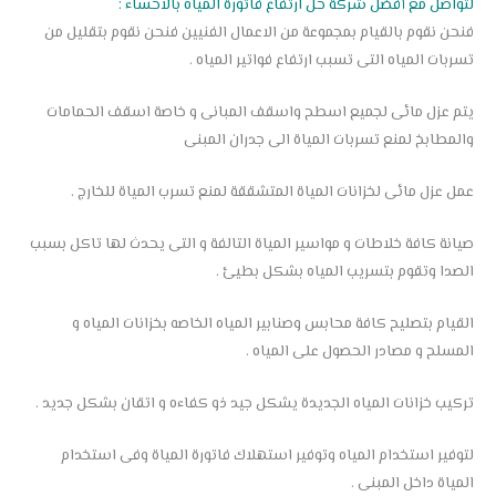
لتواصل مع أفضل شركة حل ارتفاع فاتورة المياه بالاحساء :
فنحن نقوم بالقيام بمجموعة من الاعمال الفنيين فنحن نقوم بتقليل من
تسربات المياه التى تسبب ارتفاع فواتير المياه .
يتم عزل مائى لجميع اسطح واسقف المبانى و خاصة اسقف الحمامات
والمطابخ لمنع تسربات المياة الى جدران المبنى
عمل عزل مائى لخزانات المياة المتشققة لمنع تسرب المياة للخارج .
صيانة كافة خلاطات و مواسير المياة التالفة و التى يحدث لها تاكل بسبب
الصدا وتقوم بتسريب المياه بشكل بطيئ .
القيام بتصليح كافة محابس وصنابير المياه الخاصه بخزانات المياه و
المسلح و مصادر الحصول على المياه .
تركيب خزانات المياه الجديدة يشكل جيد ذو كفاءه و اتقان بشكل جديد .
لتوفير استخدام المياه وتوفير استهلاك فاتورة المياة وفى استخدام
المياة داخل المبنى .